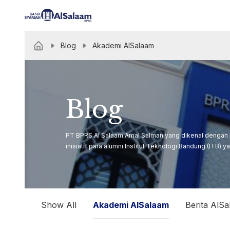
Blog
Akademi AlSalaam
Blog
PT BPRS Al Salaam Amal Salman yang dikenal dengan Ba
inisiatif para alumni Institut Teknologi Bandung (ITB) y
Show All
Akademi AlSalaam
Berita AlS