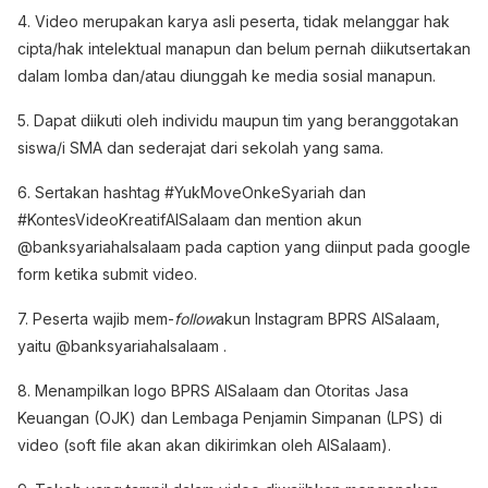
4. Video merupakan karya asli peserta, tidak melanggar hak
cipta/hak intelektual manapun dan belum pernah diikutsertakan
dalam lomba dan/atau diunggah ke media sosial manapun.
5. Dapat diikuti oleh individu maupun tim yang beranggotakan
siswa/i SMA dan sederajat dari sekolah yang sama.
6. Sertakan hashtag #YukMoveOnkeSyariah dan
#KontesVideoKreatifAlSalaam dan mention akun
@banksyariahalsalaam pada caption yang diinput pada google
form ketika submit video.
7. Peserta wajib mem-
follow
akun Instagram BPRS AlSalaam,
yaitu @banksyariahalsalaam .
8. Menampilkan logo BPRS AlSalaam dan Otoritas Jasa
Keuangan (OJK) dan Lembaga Penjamin Simpanan (LPS) di
video (soft file akan akan dikirimkan oleh AlSalaam).